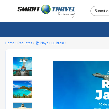
Home
Paquetes
🏖️ Playa
🏄‍♂️ Brasil