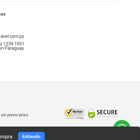
tos
avel.com.py
z 1234 1051
on Paraguay,
sin previo aviso.
¿Necesitás ayuda?
hablá
con nosotros
ompra.
Entiendo