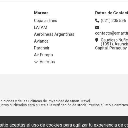
Marcas
Datos de Contac
Copa airlines
(021) 205 596
LATAM
contacto@smarttr
Aerolineas Argentinas
Gaudioso Nuñe
Avianca
(1051), Asunci
Paranair
Capital, Paraguay
Air Europa
Ver más
.
diciones y de las Políticas de Privacidad de Smart Travel.
uctos publicados está sujeta a la verificación de stock. Precios sujeto a cambios 
sitio aceptás el uso de cookies para agilizar tu experiencia de c