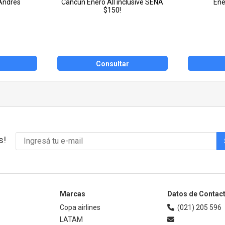
Andres
Cancun Enero All inclusive SEÑA
Ene
$150!
Consultar
s!
Marcas
Datos de Contac
Copa airlines
(021) 205 596
LATAM